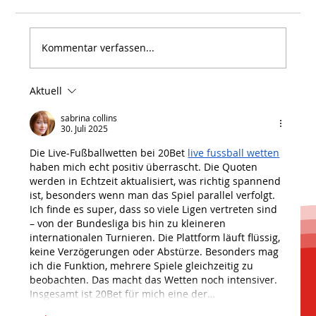
Kommentar verfassen...
Aktuell
sabrina collins
30. Juli 2025
Die Live-Fußballwetten bei 20Bet 
Ein Jahr des Neubeginns: Rückblick auf 2024 und unsere
live fussball wetten
haben mich echt positiv überrascht. Die Quoten 
Vision für 2025
werden in Echtzeit aktualisiert, was richtig spannend 
ist, besonders wenn man das Spiel parallel verfolgt. 
Ich finde es super, dass so viele Ligen vertreten sind 
– von der Bundesliga bis hin zu kleineren 
internationalen Turnieren. Die Plattform läuft flüssig, 
keine Verzögerungen oder Abstürze. Besonders mag 
ich die Funktion, mehrere Spiele gleichzeitig zu 
beobachten. Das macht das Wetten noch intensiver. 
Insgesamt ist 20Bet für mich eine der…