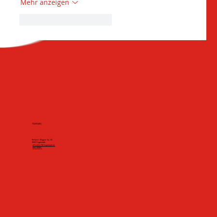
Mehr anzeigen
Gefällt mir
Antworten
Kontakt
Richard - Wagner Str. 65
85057 Ingolstadt
office@tv1861ingolstadt.de
0841 83081