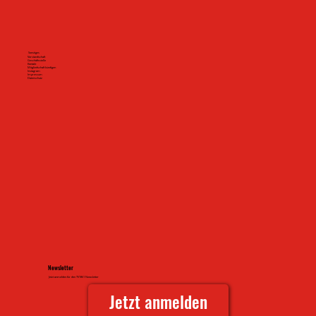
Sonstiges
Vorstandschaft
Geschäftsstelle
Kontakt
Mitgliedschaft kündigen
Instagram
Impressum
Datenschutz
Newsletter
Jetzt anmelden für den TV1861 Newsletter
Jetzt anmelden