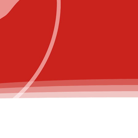
Lang
lungsleitung
41221540
la@t-online.de