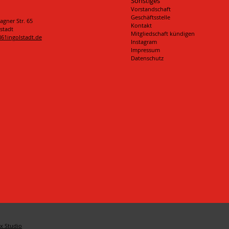
Sonstiges
Vorstandschaft
Geschäftsstelle
agner Str. 65
Kontakt
stadt
Mitgliedschaft kündigen
861ingolstadt.de
Instagram
Impressum
Datenschutz
x Studio