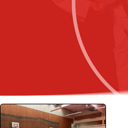
Klaus D. Skors
Abteilungsleitung
+49152 56278578
klaus.skorsetz@ho