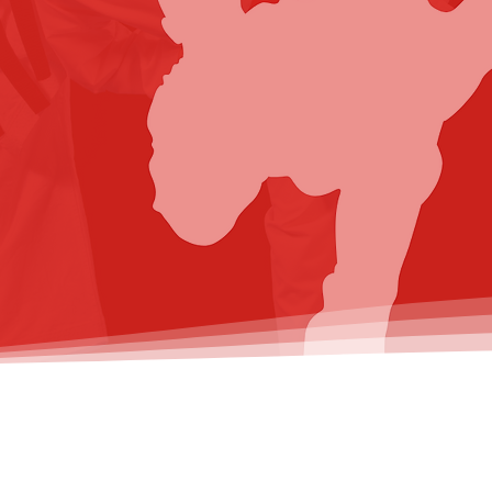
etz
Boris 
2. Abtei
+49151 
tmail.de
changbo