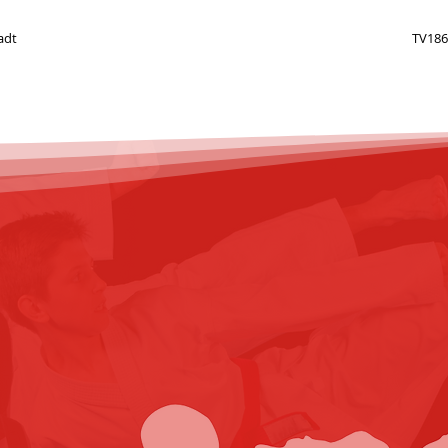
adt
TV186