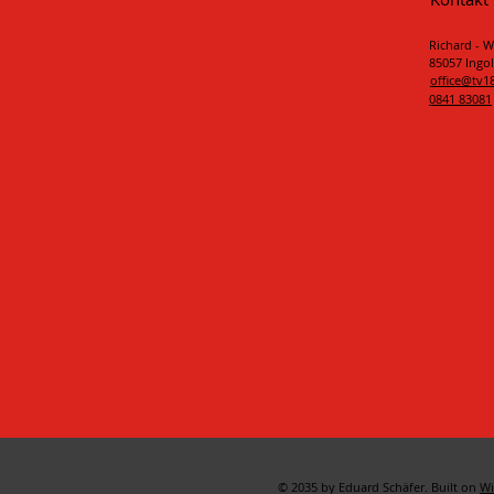
Richard - W
85057 Ingol
office@tv1
0841 83081
© 2035 by Eduard Schäfer. Built on
Wi